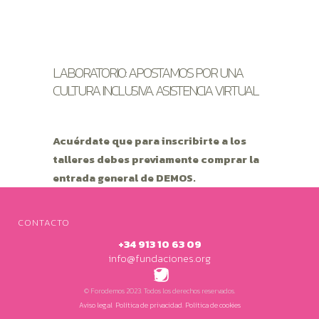
LABORATORIO: APOSTAMOS POR UNA
CULTURA INCLUSIVA. ASISTENCIA VIRTUAL
Acuérdate que para inscribirte a los
talleres debes previamente comprar la
entrada general de DEMOS.
CONTACTO
+34 913 10 63 09
info@fundaciones.org
TWITTER
INSTAGRAM
© Forodemos 2023. Todos los derechos reservados.
Aviso legal
.
Política de privacidad.
Política de cookies