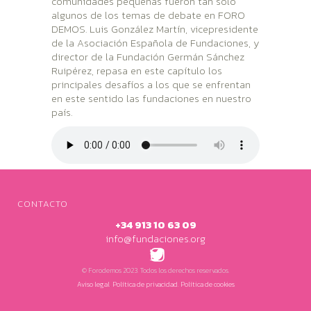
comunidades pequeñas fueron tan solo
algunos de los temas de debate en FORO
DEMOS. Luis González Martín, vicepresidente
de la Asociación Española de Fundaciones, y
director de la Fundación Germán Sánchez
Ruipérez, repasa en este capítulo los
principales desafíos a los que se enfrentan
en este sentido las fundaciones en nuestro
país.
CONTACTO
+34 913 10 63 09
info@fundaciones.org
TWITTER
INSTAGRAM
© Forodemos 2023. Todos los derechos reservados.
Aviso legal
.
Política de privacidad.
Política de cookies